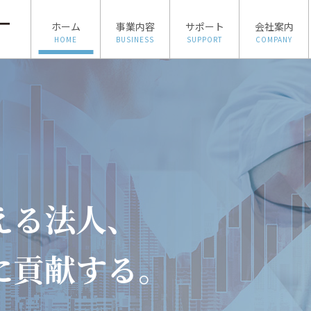
ホーム
事業内容
サポート
会社案内
HOME
BUSINESS
SUPPORT
COMPANY
、
える法人、
に貢献する。