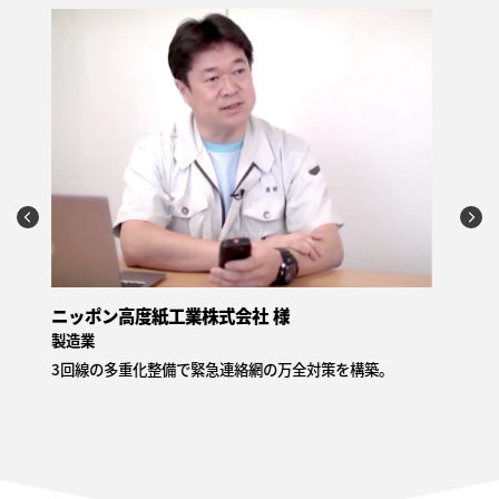
佐賀県精神科病院協会 様
⾼
病院
組合
会員病院に2台ずつ配布し、定例会議の際に通話訓練を実
普段
施。災害時に被災状況を共有し、会員病院とのやり取りを
ザー
円滑に。